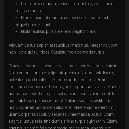
Proin turpis magna, venenatis in justo a, sollicitudin
mattis mauris.
Morbi tincidunt massa a sapien scelerisque, sed
aliquet nunc aliquet.
Nulla facilisis purus eleifend sagittis blandit.
Aliquam varius sapien at faucibus maximus. Integer volutpat
non libero quis ultrices. Curabitur non convallis turpis.
Praesent cursus venenatis ex, sit amet iaculis diam lacinia in.
Nulla cursus turpis et vulputate pretium. Nullam ante libero,
pellentesque et mattis eget, commodo non urna. Proin
tristique dolor nec mi rhoncus, ac tempor risus viverra. Fusce
accumsan lobortis turpis, sed dapibus risus vulputate ut. In
hac habitasse platea dictumst. Nullam sagittis vestibulum
nunc, sit amet luctus sem aliquet et. Maecenas fermentum
ullamcorper suscipit. Maecenas vitae massa lectus. Etiam
sagittis luctus felis, tincidunt eleifend turpis pulvinar in. Etiam
eget nisl sit amet felis commodo malesuada. Vivamus et