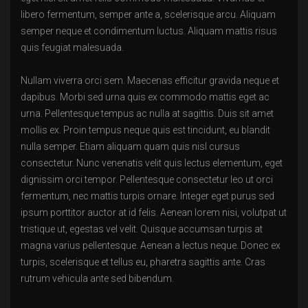
libero fermentum, semper ante a, scelerisque arcu. Aliquam
semper neque et condimentum luctus. Aliquam mattis risus
quis feugiat malesuada.
Nullam viverra orci sem. Maecenas efficitur gravida neque et
dapibus. Morbi sed urna quis ex commodo mattis eget ac
urna. Pellentesque tempus ac nulla at sagittis. Duis sit amet
mollis ex. Proin tempus neque quis est tincidunt, eu blandit
nulla semper. Etiam aliquam quam quis nisl cursus
consectetur. Nunc venenatis velit quis lectus elementum, eget
dignissim orci tempor. Pellentesque consectetur leo ut orci
fermentum, nec mattis turpis ornare. Integer eget purus sed
ipsum porttitor auctor at id felis. Aenean lorem nisi, volutpat ut
tristique ut, egestas vel velit. Quisque accumsan turpis at
magna varius pellentesque. Aenean a lectus neque. Donec ex
turpis, scelerisque et tellus eu, pharetra sagittis ante. Cras
rutrum vehicula ante sed bibendum.