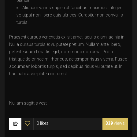
blandit.
Aliquam varius sapien at faucibus maximus. Integer
volutpat non libero quis ultrices. Curabitur non convallis
turpis.
Praesent cursus venenatis ex, sit amet iaculis diam lacinia in.
Nulla cursus turpis et vulputate pretium. Nullam ante libero,
pellentesque et mattis eget, commodo non urna. Proin
tristique dolor nec mi rhoncus, ac tempor risus viverra. Fusce
accumsan lobortis turpis, sed dapibus risus vulputate ut. In
hac habitasse platea dictumst.
Nullam sagittis vest
0 likes
339
views